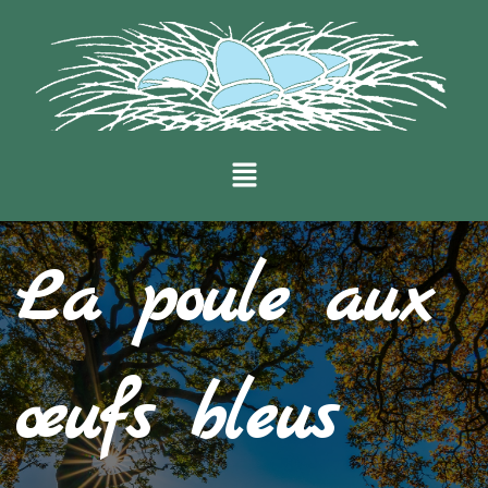
La poule aux
œufs bleus