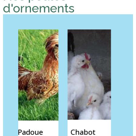
d'ornements
Chabot
Brahma
Pe