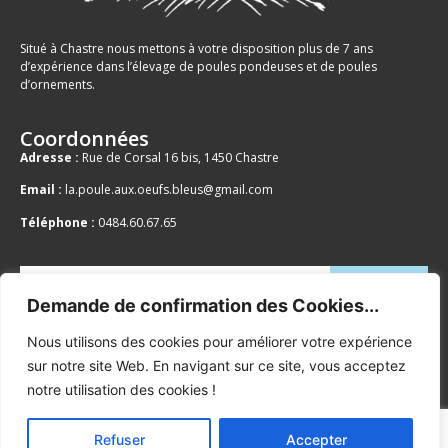
Situé à Chastre nous mettons à votre disposition plus de 7 ans
d’expérience dans l’élevage de poules pondeuses et de poules
d’ornements.
Coordonnées
Adresse :
Rue de Corsal 16 bis, 1450 Chastre
Email :
la.poule.aux.oeufs.bleus@gmail.com
Téléphone :
0484.60.67.65
Demande de confirmation des Cookies...
Votre adresse email est uniquement utilisée pour vous envoyer des
newsletters et notre publicité. Vous pouvez vous désabonner à tout
Nous utilisons des cookies pour améliorer votre expérience
moment en utilisant le lien se trouvant dans nos emails. En savoir plus
sur notre site Web. En navigant sur ce site, vous acceptez
sur notre
Politique de Confidentialité
.
notre utilisation des cookies !
Refuser
Accepter
2022 – Tous droits réservés. Édité par
Wapix