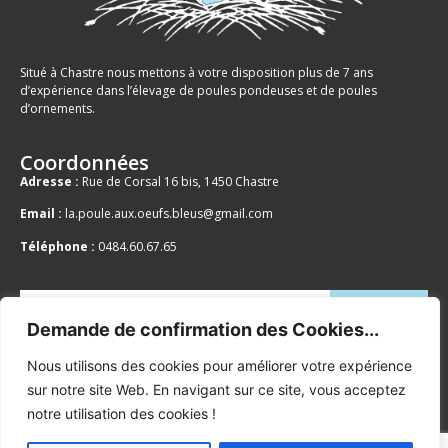
Situé à Chastre nous mettons à votre disposition plus de 7 ans
d’expérience dans l’élevage de poules pondeuses et de poules
d’ornements.
Coordonnées
Adresse :
Rue de Corsal 16 bis, 1450 Chastre
Email :
la.poule.aux.oeufs.bleus@gmail.com
Téléphone :
0484.60.67.65
Demande de confirmation des Cookies...
Votre adresse email est uniquement utilisée pour vous envoyer des
newsletters et notre publicité. Vous pouvez vous désabonner à tout
Nous utilisons des cookies pour améliorer votre expérience
moment en utilisant le lien se trouvant dans nos emails. En savoir plus
sur notre site Web. En navigant sur ce site, vous acceptez
sur notre
Politique de Confidentialité
.
notre utilisation des cookies !