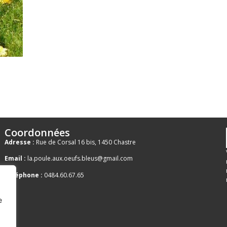
Coordonnées
Adresse :
Rue de Corsal 16 bis, 1450 Chastre
Email :
la.poule.aux.oeufs.bleus@gmail.com
Téléphone :
0484.60.67.65
e